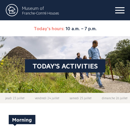
Museum of
Franche-Comté Houses
Today's hours:
10 a.m. – 7 p.m.
TODAY'S ACTIVITIES
jeudi 23 juillet
vendredi 24 juillet
samedi 25 juillet
dimanche 26 juillet
Morning