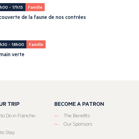
h00 - 17h15
Famille
ouverte de la faune de nos contrées
h30 - 18h00
Famille
main verte
UR TRIP
BECOME A PATRON
 to Do in Franche-
The Benefits
Our Sponsors
to Stay