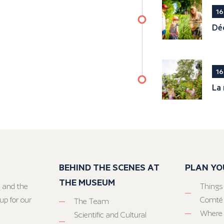
16
Déc
16
La 
BEHIND THE SCENES AT
PLAN YO
THE MUSEUM
 and the
Things
up for our
Comté
The Team
Where 
Scientific and Cultural