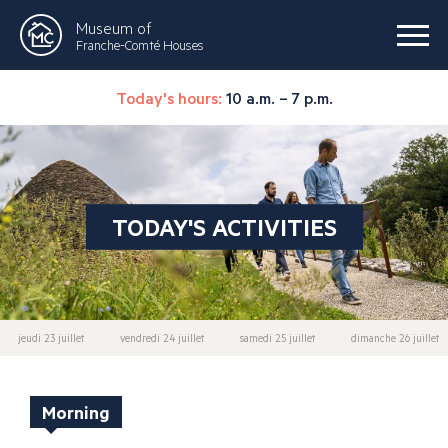
Museum of
Franche-Comté Houses
Today's hours:
10 a.m. – 7 p.m.
TODAY'S ACTIVITIES
jeudi 23 juillet
vendredi 24 juillet
samedi 25 juillet
dimanche 26 juillet
Morning