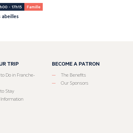
h00 - 17h15
Famille
 abeilles
UR TRIP
BECOME A PATRON
 to Do in Franche-
The Benefits
Our Sponsors
to Stay
 Information