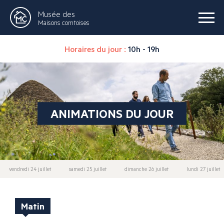
Musée des
Maisons comtoises
Horaires du jour :
10h - 19h
ANIMATIONS DU JOUR
vendredi 24 juillet
samedi 25 juillet
dimanche 26 juillet
lundi 27 juillet
Matin