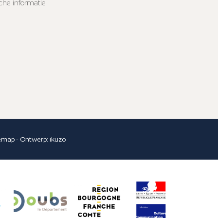
sche informatie
temap
- Ontwerp:
ikuzo