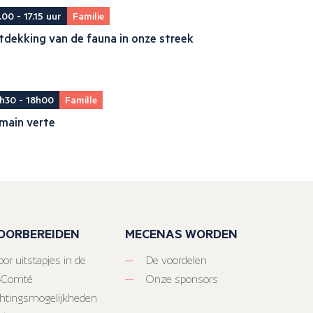
.00 - 17.15 uur
Familie
dekking van de fauna in onze streek
h30 - 18h00
Famille
main verte
VOORBEREIDEN
MECENAS WORDEN
or uitstapjes in de
De voordelen
-Comté
Onze sponsors
htingsmogelijkheden