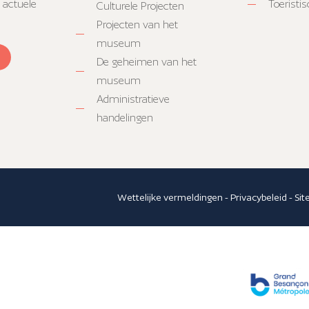
 actuele
Toeristi
Culturele Projecten
Projecten van het
museum
De geheimen van het
museum
Administratieve
handelingen
Wettelijke vermeldingen
-
Privacybeleid
-
Si