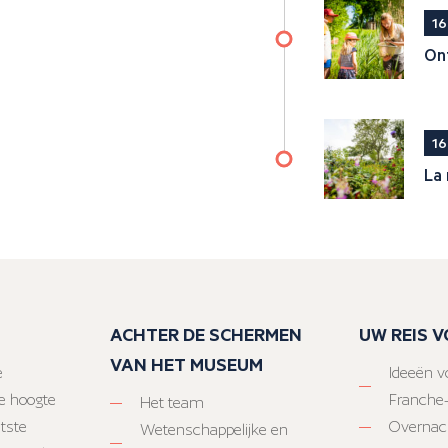
16
Ont
16
La 
ACHTER DE SCHERMEN
UW REIS 
VAN HET MUSEUM
e
Ideeën vo
e hoogte
Franche
Het team
atste
Overnac
Wetenschappelijke en