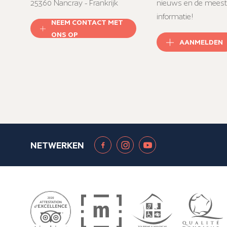
25360 Nancray - Frankrijk
nieuws en de meest
informatie!
NEEM CONTACT MET
ONS OP
AANMELDEN
NETWERKEN