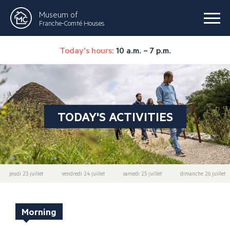
Museum of
Franche-Comté Houses
Today's hours:
10 a.m. – 7 p.m.
TODAY'S ACTIVITIES
jeudi 23 juillet
vendredi 24 juillet
samedi 25 juillet
dimanche 26 juillet
Morning