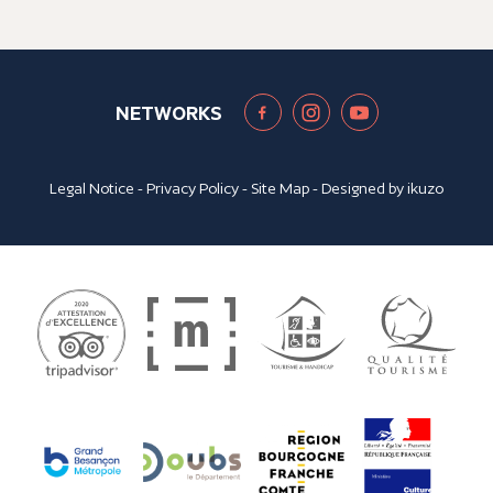
NETWORKS
Legal Notice
-
Privacy Policy
-
Site Map
- Designed by
ikuzo