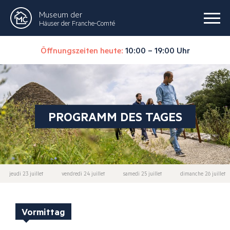
Museum der
Häuser der Franche-Comté
Öffnungszeiten heute:
10:00 – 19:00 Uhr
PROGRAMM DES TAGES
jeudi 23 juillet
vendredi 24 juillet
samedi 25 juillet
dimanche 26 juillet
Vormittag