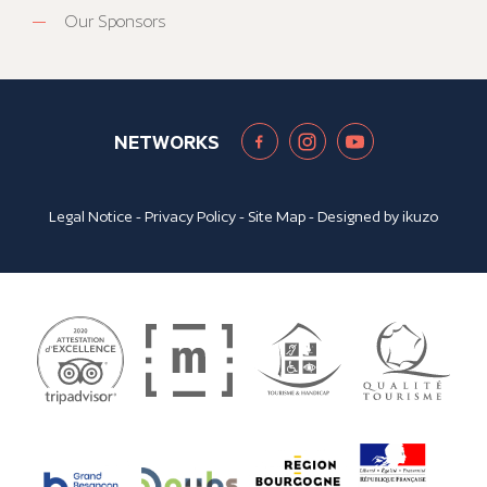
Our Sponsors
NETWORKS
Legal Notice
-
Privacy Policy
-
Site Map
- Designed by
ikuzo