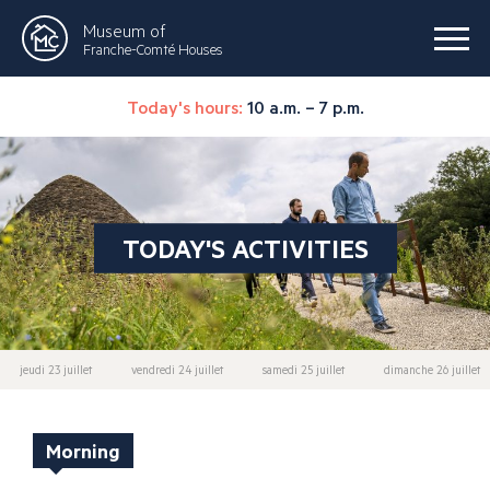
Museum of
Franche-Comté Houses
Today's hours:
10 a.m. – 7 p.m.
TODAY'S ACTIVITIES
jeudi 23 juillet
vendredi 24 juillet
samedi 25 juillet
dimanche 26 juillet
Morning