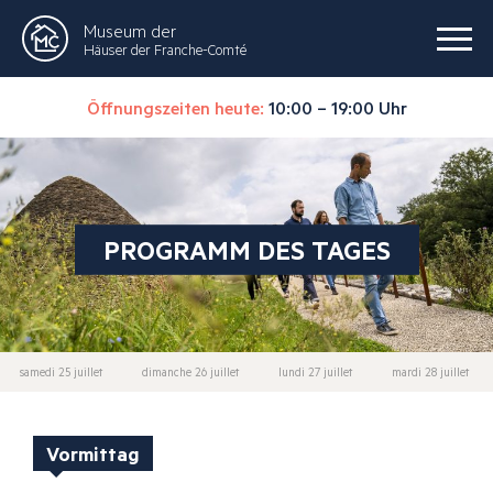
Museum der
Häuser der Franche-Comté
Öffnungszeiten heute:
10:00 – 19:00 Uhr
PROGRAMM DES TAGES
samedi 25 juillet
dimanche 26 juillet
lundi 27 juillet
mardi 28 juillet
Vormittag