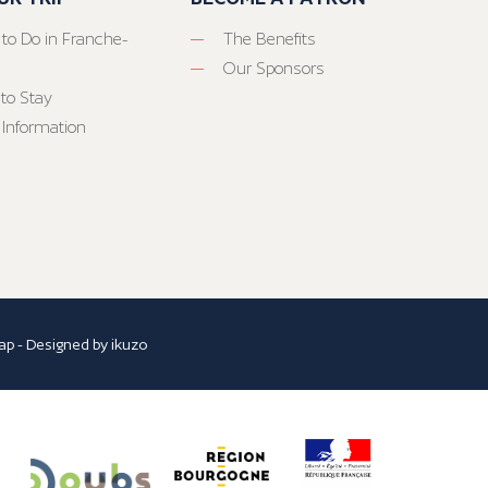
 to Do in Franche-
The Benefits
Our Sponsors
to Stay
 Information
ap
- Designed by
ikuzo