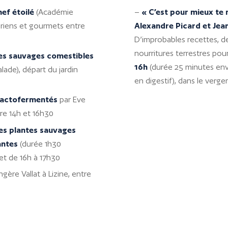
ef étoilé
(Académie
–
« C’est pour mieux te 
curiens et gourmets entre
Alexandre Picard et Jean
D’improbables recettes, de
nourritures terrestres pour
tes sauvages
comestibles
16h
(durée 25 minutes envi
lade), départ du jardin
en digestif), dans le verger 
 lactofermentés
par Eve
tre 14h et 16h30
es plantes sauvages
antes
(durée 1h30
 et de 16h à 17h30
gère Vallat à Lizine, entre