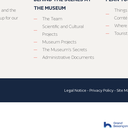
THE MUSEUM
 and the
Things
up for our
Comté
The Team
Where 
Scientific and Cultural
Tourist
Projects
Museum Projects
The Museum’s Secrets
Administrative Documents
Legal Notice
-
Privacy Policy
-
Site M