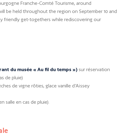
 Bourgogne Franche-Comté Tourisme, around
will be held throughout the region on September 10 and
oy friendly get-togethers while rediscovering our
rant du musée « Au fil du temps »)
sur réservation
as de pluie)
ches de vigne rôties, glace vanille d’Aïssey
n salle en cas de pluie).
ale