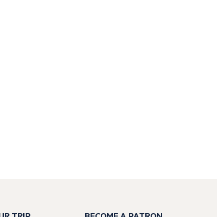
UR TRIP
BECOME A PATRON