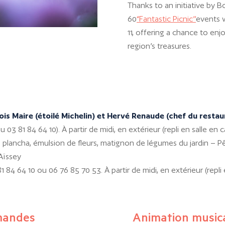
Thanks to an initiative by
60
“Fantastic Picnic”
events 
11, offering a chance to enj
region’s treasures.
s Maire (étoilé Michelin) et Hervé Renaude (chef du restau
3 81 84 64 10). À partir de midi, en extérieur (repli en salle en c
a plancha, émulsion de fleurs, matignon de légumes du jardin – Pê
’Aïssey
84 64 10 ou 06 76 85 70 53. À partir de midi, en extérieur (repli e
rmandes
Animation music