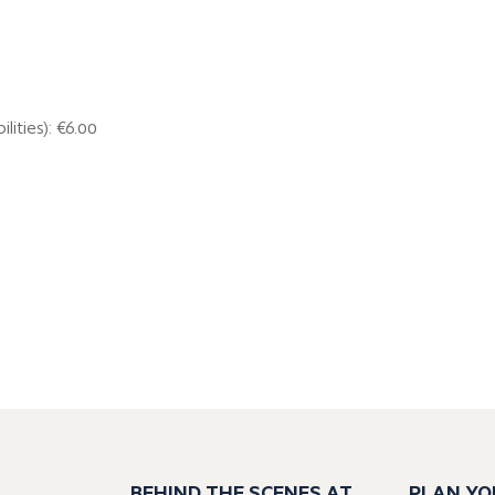
ities): €6.00
BEHIND THE SCENES AT
PLAN YO