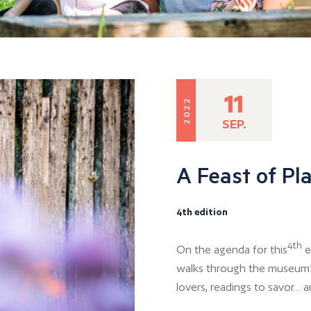
11
2022
SEP.
A Feast of Pl
4th edition
4th
On the agenda for this
e
walks through the museum’s p
lovers, readings to savor… a