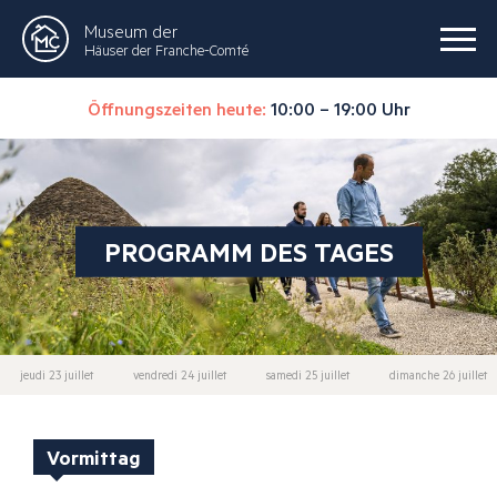
Museum der
Häuser der Franche-Comté
Öffnungszeiten heute:
10:00 – 19:00 Uhr
PROGRAMM DES TAGES
jeudi 23 juillet
vendredi 24 juillet
samedi 25 juillet
dimanche 26 juillet
Vormittag