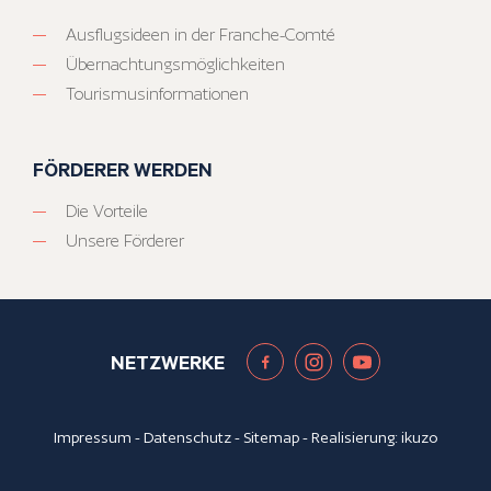
Ausflugsideen in der Franche-Comté
Übernachtungsmöglichkeiten
Tourismusinformationen
FÖRDERER WERDEN
Die Vorteile
Unsere Förderer
NETZWERKE
Impressum
-
Datenschutz
-
Sitemap
- Realisierung:
ikuzo