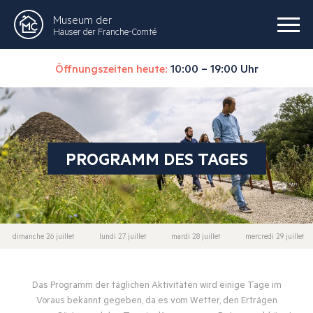
Museum der
Häuser der Franche-Comté
Öffnungszeiten heute:
10:00 – 19:00 Uhr
PROGRAMM DES TAGES
dimanche 26 juillet
lundi 27 juillet
mardi 28 juillet
mercredi 29 juillet
Das Programm der täglichen Aktivitäten wird einige Tage im
Voraus bekannt gegeben, da es vom Wetter, den Erträgen