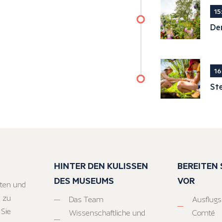
15
De
16
Ste
HINTER DEN KULISSEN
BEREITEN S
DES MUSEUMS
VOR
ten und
 zu
Das Team
Ausflugs
 Sie
Wissenschaftliche und
Comté