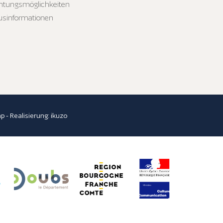
htungsmöglichkeiten
usinformationen
ap
- Realisierung:
ikuzo