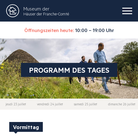
Museum der
Häuser der Franche-Comté
Öffnungszeiten heute:
10:00 – 19:00 Uhr
PROGRAMM DES TAGES
jeudi 23 juillet
vendredi 24 juillet
samedi 25 juillet
dimanche 26 juillet
Vormittag