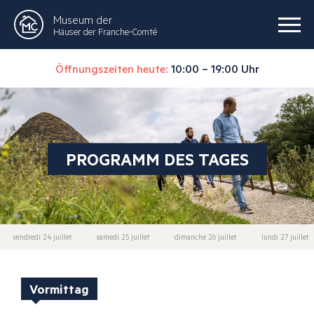
Museum der
Häuser der Franche-Comté
Öffnungszeiten heute:
10:00 – 19:00 Uhr
PROGRAMM DES TAGES
vendredi 24 juillet
samedi 25 juillet
dimanche 26 juillet
lundi 27 juillet
Vormittag