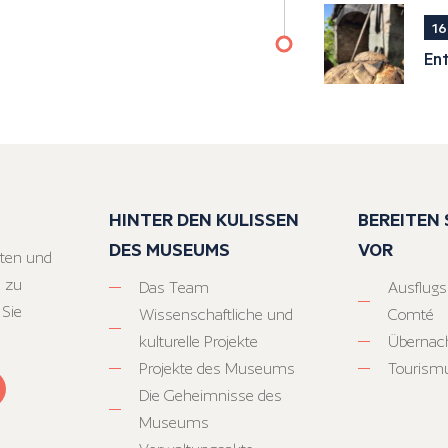
16
En
HINTER DEN KULISSEN
BEREITEN S
DES MUSEUMS
VOR
ten und
 zu
Das Team
Ausflugs
 Sie
Wissenschaftliche und
Comté
kulturelle Projekte
Übernac
Projekte des Museums
Tourism
Die Geheimnisse des
Museums