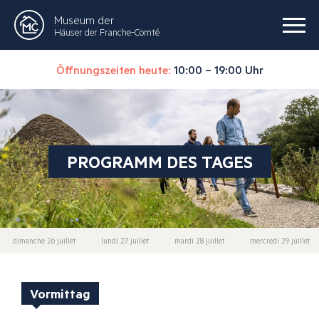
Museum der
Häuser der Franche-Comté
Öffnungszeiten heute:
10:00 – 19:00 Uhr
PROGRAMM DES TAGES
dimanche 26 juillet
lundi 27 juillet
mardi 28 juillet
mercredi 29 juillet
Vormittag