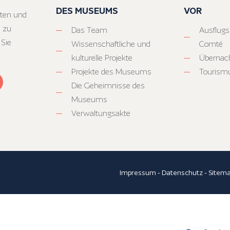
DES MUSEUMS
VOR
ten und
 zu
Das Team
Ausflugs
 Sie
Wissenschaftliche und
Comté
kulturelle Projekte
Übernac
Projekte des Museums
Tourism
Die Geheimnisse des
Museums
Verwaltungsakte
Impressum
-
Datenschutz
-
Sitem