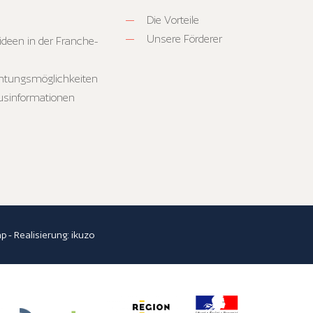
Die Vorteile
Unsere Förderer
ideen in der Franche-
htungsmöglichkeiten
usinformationen
ap
- Realisierung:
ikuzo