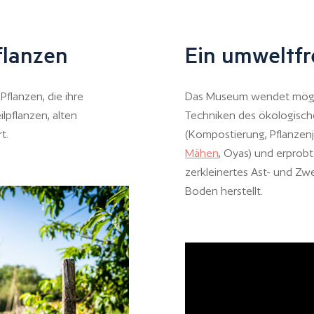
flanzen
Ein umweltf
flanzen, die ihre
Das Museum wendet mögli
lpflanzen, alten
Techniken des ökologisch
t.
(Kompostierung, Pflanzen
Mähen
, Oyas) und erprob
zerkleinertes Ast- und Zw
Boden herstellt.