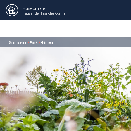
Museum der
Häuser der Franche-Comté
Startseite
>
Park
>
Gärten