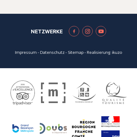
NETZWERKE
Impressum
-
Datenschutz
-
Sitemap
- Realisierung:
ikuzo