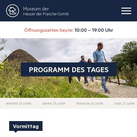
Museum der
Häuser der Franche-Comté
Öffnungszeiten heute:
10:00 – 19:00 Uhr
PROGRAMM DES TAGES
vendredi 24 juillet
samedi 25 juillet
dimanche 26 juillet
lundi 27 juillet
Vormittag