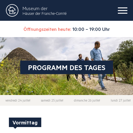
Museum der
Häuser der Franche-Comté
Öffnungszeiten heute:
10:00 – 19:00 Uhr
PROGRAMM DES TAGES
vendredi 24 juillet
samedi 25 juillet
dimanche 26 juillet
lundi 27 juillet
Vormittag