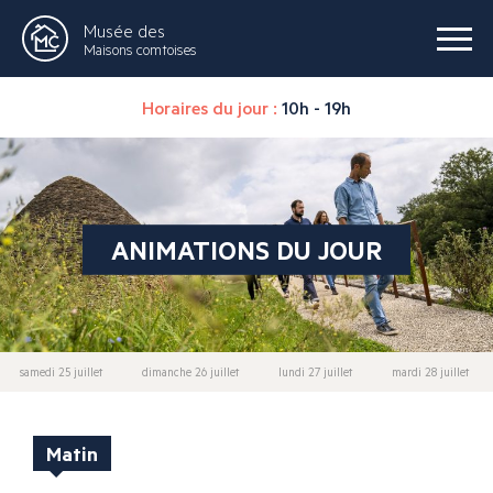
Musée des
Maisons comtoises
Horaires du jour :
10h - 19h
ANIMATIONS DU JOUR
samedi 25 juillet
dimanche 26 juillet
lundi 27 juillet
mardi 28 juillet
Matin