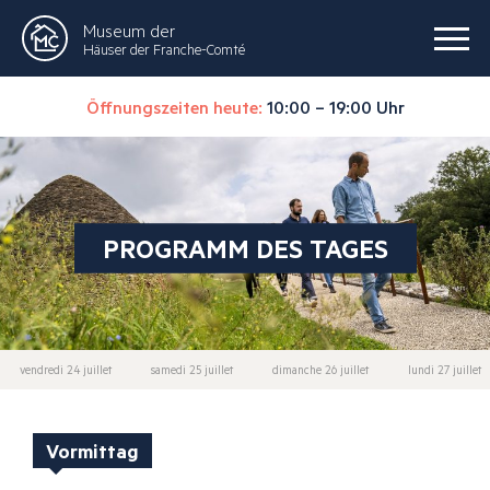
Museum der
Häuser der Franche-Comté
Öffnungszeiten heute:
10:00 – 19:00 Uhr
PROGRAMM DES TAGES
vendredi 24 juillet
samedi 25 juillet
dimanche 26 juillet
lundi 27 juillet
Vormittag