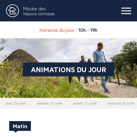
Musée des
Maisons comtoises
Horaires du jour :
10h - 19h
ANIMATIONS DU JOUR
jeudi 23 juillet
vendredi 24 juillet
samedi 25 juillet
dimanche 26 juillet
Matin