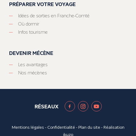
PRÉPARER VOTRE VOYAGE
Idées de sorties en Franche-Comté
Où dormir
Infos tourisme
DEVENIR MÉCÈNE
Les avantages
Nos mécènes
RÉSEAUX
Mentions légales
-
Confidentialité
-
Plan du site
- Réalisation
ikuzo