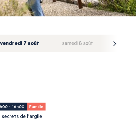
vendredi 7 août
samedi 8 août
dimanche
h00 - 16h00
Famille
 secrets de l'argile