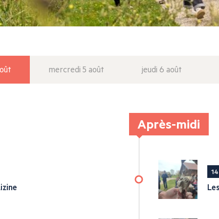
août
mercredi 5 août
jeudi 6 août
Après-midi
14
izine
Les