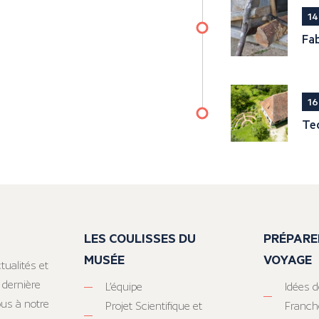
14
Fab
16
Tec
LES COULISSES DU
PRÉPARE
MUSÉE
VOYAGE
tualités et
 dernière
L’équipe
Idées d
ous à notre
Projet Scientifique et
Franc