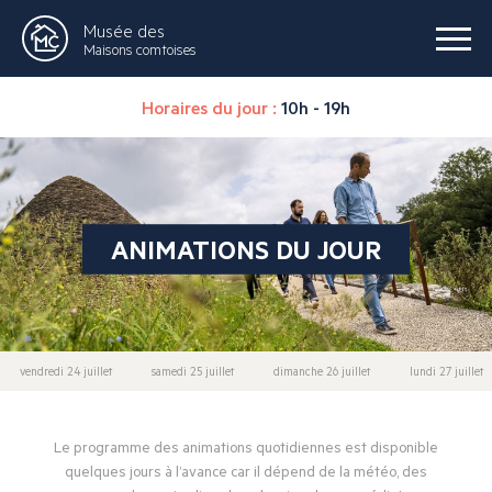
Musée des
Maisons comtoises
Horaires du jour :
10h - 19h
ANIMATIONS DU JOUR
vendredi 24 juillet
samedi 25 juillet
dimanche 26 juillet
lundi 27 juillet
Le programme des animations quotidiennes est disponible
quelques jours à l’avance car il dépend de la météo, des