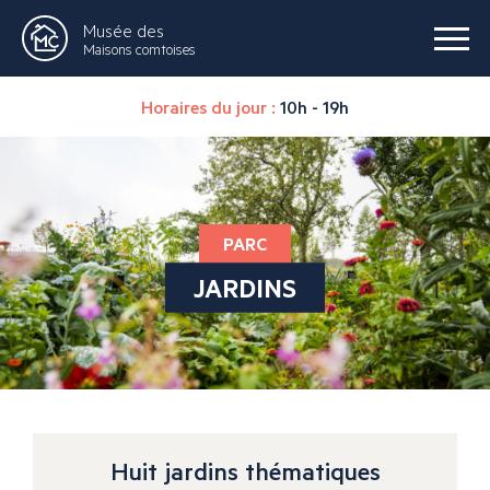
Musée des
Maisons comtoises
Horaires du jour :
10h - 19h
PARC
JARDINS
Huit jardins thématiques