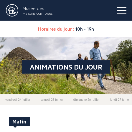
Musée des
Maisons comtoises
Horaires du jour :
10h - 19h
ANIMATIONS DU JOUR
vendredi 24 juillet
samedi 25 juillet
dimanche 26 juillet
lundi 27 juillet
Matin