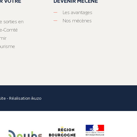
R VOTRE
DEVENIR MÉCÈNE
Les avantages
Nos mécènes
e sorties en
he-Comté
mir
tourisme
site
- Réalisation
ikuzo