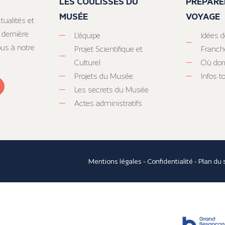
LES COULISSES DU
PRÉPARE
MUSÉE
VOYAGE
tualités et
 dernière
L’équipe
Idées d
ous à notre
Projet Scientifique et
Franc
Culturel
Où dor
Projets du Musée
Infos 
Les secrets du Musée
Actes administratifs
Mentions légales
-
Confidentialité
-
Plan du 