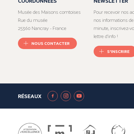
COORDONNÉES
NEWSLETTER
Musée des Maisons comtoises
Pour recevoir nos ac
Rue du musée
nos informations de
25360 Nancray - France
minute, inscrivez-v
lettre d’info !
NOUS CONTACTER
S'INSCRIRE
RÉSEAUX