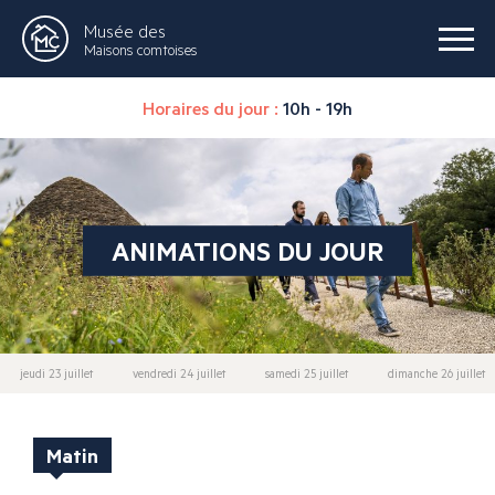
Musée des
Maisons comtoises
Horaires du jour :
10h - 19h
ANIMATIONS DU JOUR
jeudi 23 juillet
vendredi 24 juillet
samedi 25 juillet
dimanche 26 juillet
Matin