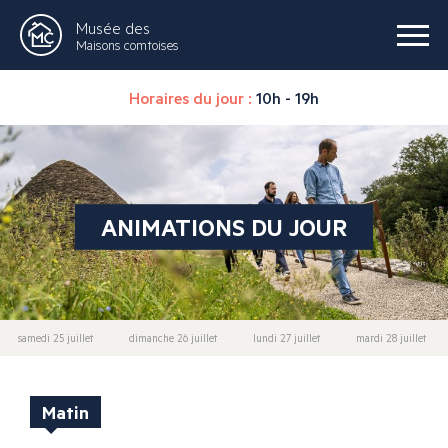
Musée des
Maisons comtoises
Horaires du jour :
10h - 19h
ANIMATIONS DU JOUR
samedi 25 juillet
dimanche 26 juillet
lundi 27 juillet
mardi 28 juillet
Matin