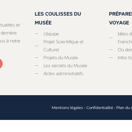
LES COULISSES DU
PRÉPARE
MUSÉE
VOYAGE
tualités et
 dernière
L’équipe
Idées d
ous à notre
Projet Scientifique et
Franc
Culturel
Où dor
Projets du Musée
Infos 
Les secrets du Musée
Actes administratifs
Mentions légales
-
Confidentialité
-
Plan du 