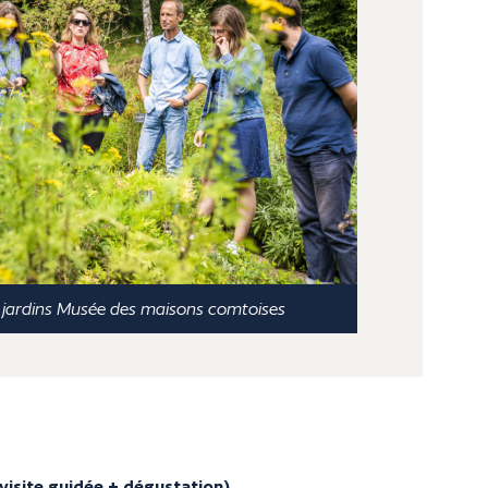
s jardins Musée des maisons comtoises
visite guidée + dégustation)