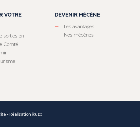
R VOTRE
DEVENIR MÉCÈNE
Les avantages
Nos mécènes
e sorties en
he-Comté
mir
tourisme
site
- Réalisation
ikuzo