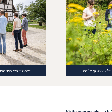
maisons comtoises
Visite guidée de
Visite gourmande – 2 h (