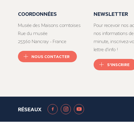
COORDONNÉES
NEWSLETTER
Musée des Maisons comtoises
Pour recevoir nos ac
Rue du musée
nos informations de
25360 Nancray - France
minute, inscrivez-v
lettre d’info !
NOUS CONTACTER
S'INSCRIRE
RÉSEAUX