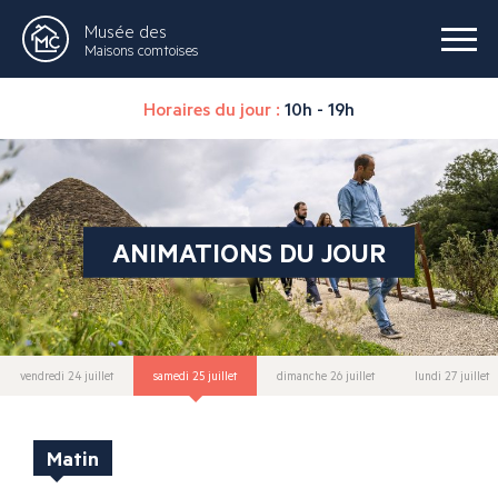
Musée des
Maisons comtoises
Horaires du jour :
10h - 19h
ANIMATIONS DU JOUR
vendredi 24 juillet
samedi 25 juillet
dimanche 26 juillet
lundi 27 juillet
Matin