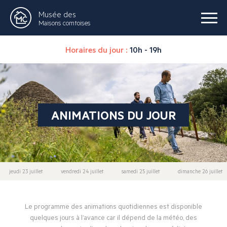
Musée des
Maisons comtoises
Horaires du jour :
10h - 19h
ANIMATIONS DU JOUR
jeudi 23 juillet
vendredi 24 juillet
samedi 25 juillet
dimanche 26 juillet
Le programme des animations quotidiennes est disponible
quelques jours à l’avance car il dépend de la météo, des