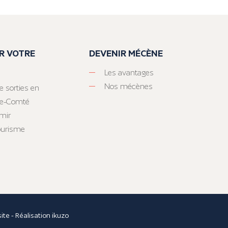
R VOTRE
DEVENIR MÉCÈNE
Les avantages
Nos mécènes
e sorties en
he-Comté
mir
tourisme
site
- Réalisation
ikuzo