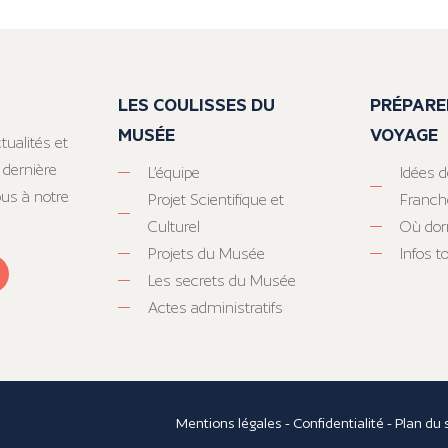
LES COULISSES DU
PRÉPARE
MUSÉE
VOYAGE
tualités et
 dernière
L’équipe
Idées d
ous à notre
Projet Scientifique et
Franc
Culturel
Où dor
Projets du Musée
Infos 
Les secrets du Musée
Actes administratifs
Mentions légales
-
Confidentialité
-
Plan du 