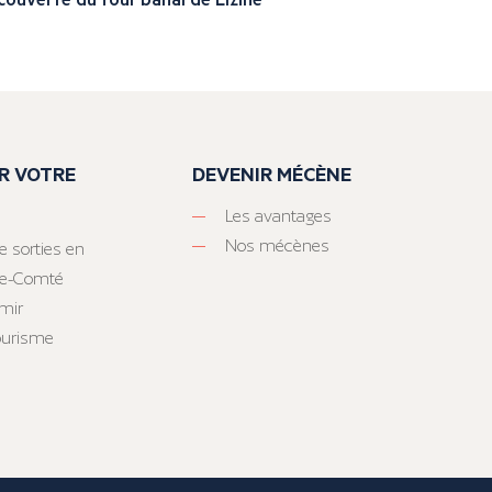
R VOTRE
DEVENIR MÉCÈNE
Les avantages
Nos mécènes
e sorties en
he-Comté
mir
tourisme