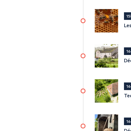
15
Les
16
Déc
16
Tec
16
Déc