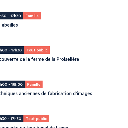
h30 - 17h30
Famille
 abeilles
h00 - 17h30
Tout public
ouverte de la ferme de la Proiselière
h00 - 18h00
Famille
hniques anciennes de fabrication d'images
h30 - 17h30
Tout public
ouverte du four banal de Lizine