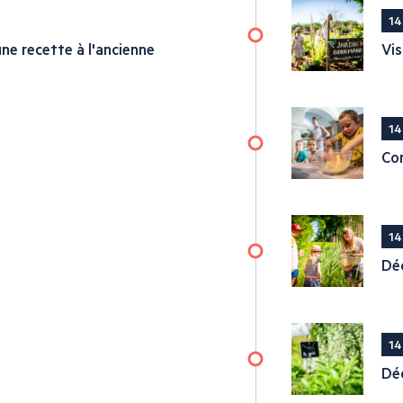
14
ne recette à l'ancienne
Vis
14
Con
14
Déc
14
Déc