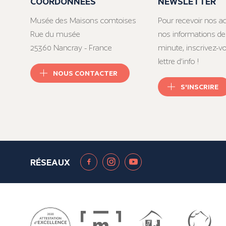
COORDONNÉES
NEWSLETTER
Musée des Maisons comtoises
Pour recevoir nos ac
Rue du musée
nos informations de
25360 Nancray - France
minute, inscrivez-v
lettre d’info !
NOUS CONTACTER
S'INSCRIRE
RÉSEAUX