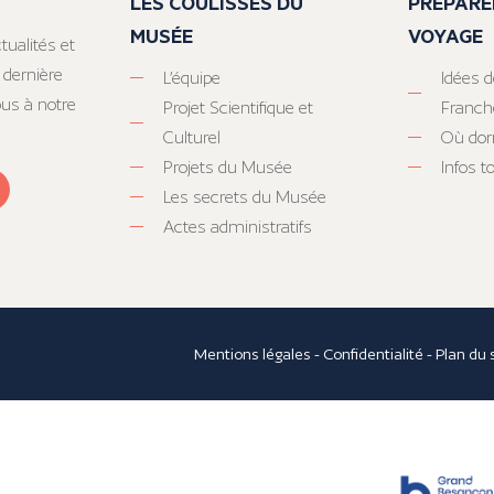
LES COULISSES DU
PRÉPARE
MUSÉE
VOYAGE
tualités et
 dernière
L’équipe
Idées d
ous à notre
Projet Scientifique et
Franc
Culturel
Où dor
Projets du Musée
Infos 
Les secrets du Musée
Actes administratifs
Mentions légales
-
Confidentialité
-
Plan du 