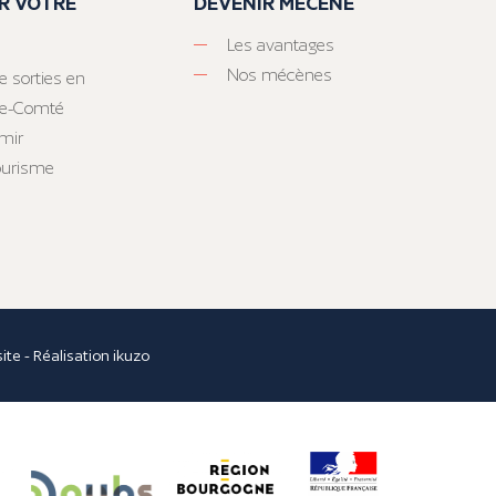
R VOTRE
DEVENIR MÉCÈNE
Les avantages
Nos mécènes
e sorties en
he-Comté
mir
tourisme
site
- Réalisation
ikuzo