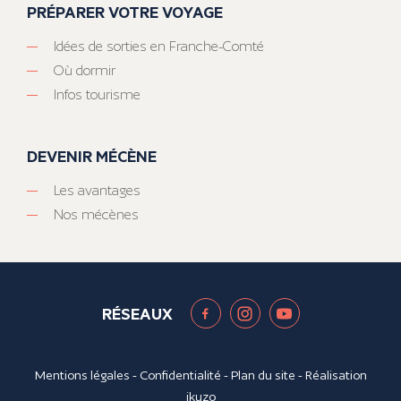
PRÉPARER VOTRE VOYAGE
Idées de sorties en Franche-Comté
Où dormir
Infos tourisme
DEVENIR MÉCÈNE
Les avantages
Nos mécènes
RÉSEAUX
Mentions légales
-
Confidentialité
-
Plan du site
- Réalisation
ikuzo