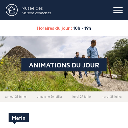
Musée des
Maisons comtoises
Horaires du jour :
10h - 19h
ANIMATIONS DU JOUR
samedi 25 juillet
dimanche 26 juillet
lundi 27 juillet
mardi 28 juillet
Matin