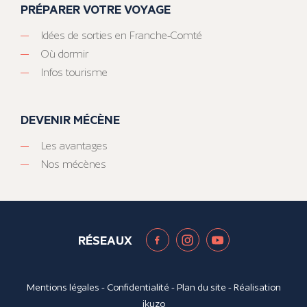
PRÉPARER VOTRE VOYAGE
Idées de sorties en Franche-Comté
Où dormir
Infos tourisme
DEVENIR MÉCÈNE
Les avantages
Nos mécènes
RÉSEAUX
Mentions légales
-
Confidentialité
-
Plan du site
- Réalisation
ikuzo