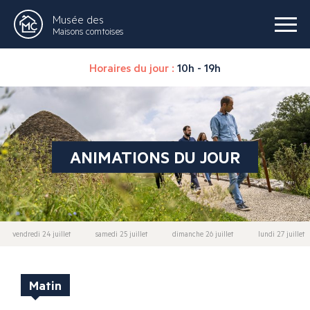
Musée des
Maisons comtoises
Horaires du jour :
10h - 19h
ANIMATIONS DU JOUR
vendredi 24 juillet
samedi 25 juillet
dimanche 26 juillet
lundi 27 juillet
Matin