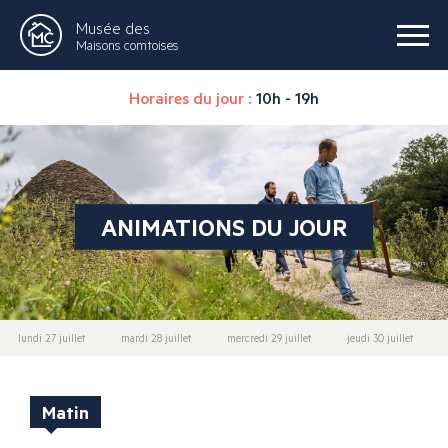
Musée des
Maisons comtoises
Horaires du jour :
10h - 19h
ANIMATIONS DU JOUR
lundi 27 juillet
mardi 28 juillet
mercredi 29 juillet
jeudi 30 juillet
Matin