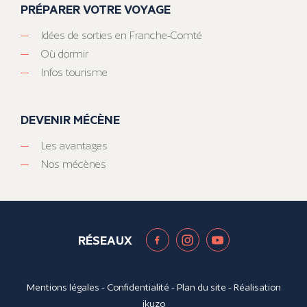
PRÉPARER VOTRE VOYAGE
Idées de sorties en Franche-Comté
Où dormir
Infos tourisme
DEVENIR MÉCÈNE
Les avantages
Nos mécènes
RÉSEAUX
Mentions légales
-
Confidentialité
-
Plan du site
- Réalisation
ikuzo