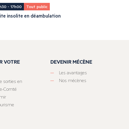
h30 - 17h00
Tout public
ite insolite en déambulation
R VOTRE
DEVENIR MÉCÈNE
Les avantages
Nos mécènes
e sorties en
he-Comté
mir
tourisme