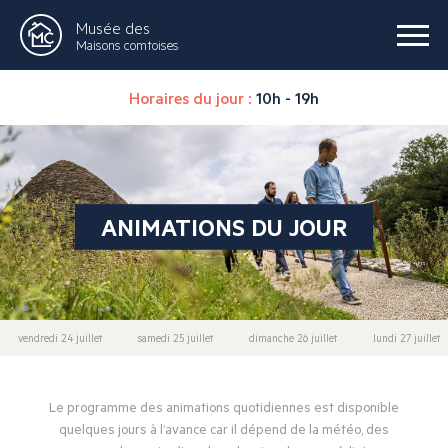
Musée des
Maisons comtoises
Horaires du jour :
10h - 19h
ANIMATIONS DU JOUR
vendredi 24 juillet
samedi 25 juillet
dimanche 26 juillet
lundi 27 juillet
Le programme des animations quotidiennes est disponible
quelques jours à l’avance car il dépend de la météo, des