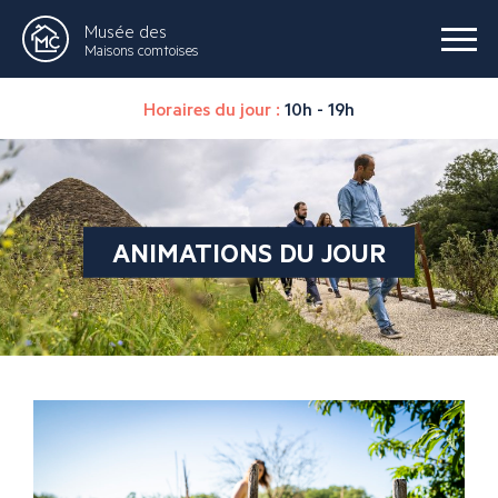
Musée des
Maisons comtoises
Horaires du jour :
10h - 19h
ANIMATIONS DU JOUR