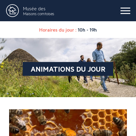
Musée des
Maisons comtoises
Horaires du jour :
10h - 19h
ANIMATIONS DU JOUR