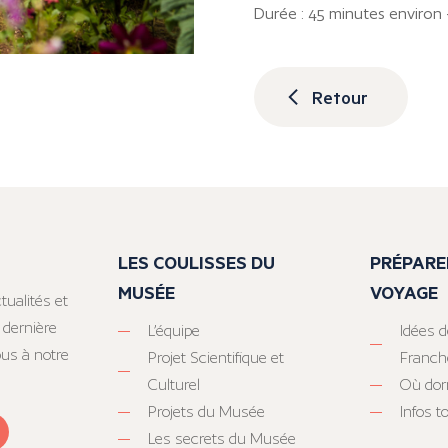
Durée : 45 minutes environ –
Retour
LES COULISSES DU
PRÉPARE
MUSÉE
VOYAGE
tualités et
 dernière
L’équipe
Idées d
ous à notre
Projet Scientifique et
Franc
Culturel
Où dor
Projets du Musée
Infos 
Les secrets du Musée