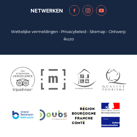
NETWERKEN
Wettelijke vermeldingen
-
Privacybeleid
-
Sitemap
- Ontwerp:
ikuzo