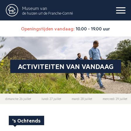
Museum van
de huizen uit de Franche-Comté
Openingstijden vandaag:
10.00 - 19.00 uur
ACTIVITEITEN VAN VANDAAG
dimanche 26 juillet
lundi 27 juillet
mardi 28 juillet
mercredi 29 juillet
's Ochtends