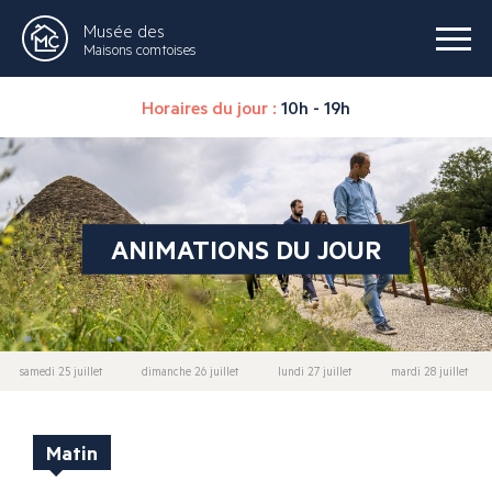
Musée des
Maisons comtoises
Horaires du jour :
10h - 19h
ANIMATIONS DU JOUR
samedi 25 juillet
dimanche 26 juillet
lundi 27 juillet
mardi 28 juillet
Matin