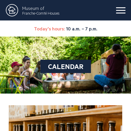
Museum of
Franche-Comté Houses
Today's hours:
10 a.m. – 7 p.m.
CALENDAR