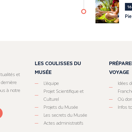
16
Pie
LES COULISSES DU
PRÉPARE
MUSÉE
VOYAGE
tualités et
 dernière
L’équipe
Idées d
ous à notre
Projet Scientifique et
Franc
Culturel
Où dor
Projets du Musée
Infos 
Les secrets du Musée
Actes administratifs