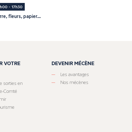
h00 - 17h30
rre, fleurs, papier...
R VOTRE
DEVENIR MÉCÈNE
Les avantages
Nos mécènes
e sorties en
he-Comté
mir
tourisme