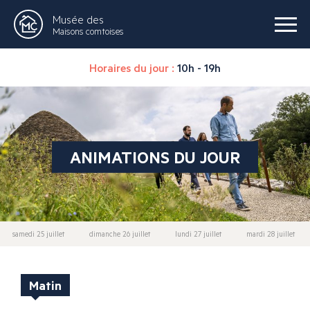
Musée des
Maisons comtoises
Horaires du jour :
10h - 19h
ANIMATIONS DU JOUR
samedi 25 juillet
dimanche 26 juillet
lundi 27 juillet
mardi 28 juillet
Matin